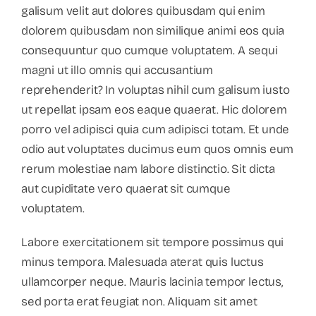
galisum velit aut dolores quibusdam qui enim
dolorem quibusdam non similique animi eos quia
consequuntur quo cumque voluptatem. A sequi
magni ut illo omnis qui accusantium
reprehenderit? In voluptas nihil cum galisum iusto
ut repellat ipsam eos eaque quaerat. Hic dolorem
porro vel adipisci quia cum adipisci totam. Et unde
odio aut voluptates ducimus eum quos omnis eum
rerum molestiae nam labore distinctio. Sit dicta
aut cupiditate vero quaerat sit cumque
voluptatem.
Labore exercitationem sit tempore possimus qui
minus tempora. Malesuada aterat quis luctus
ullamcorper neque. Mauris lacinia tempor lectus,
sed porta erat feugiat non. Aliquam sit amet