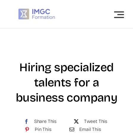
Skip
to
content
Hiring specialized
talents for a
business company
Share This
Tweet This
Pin This
Email This